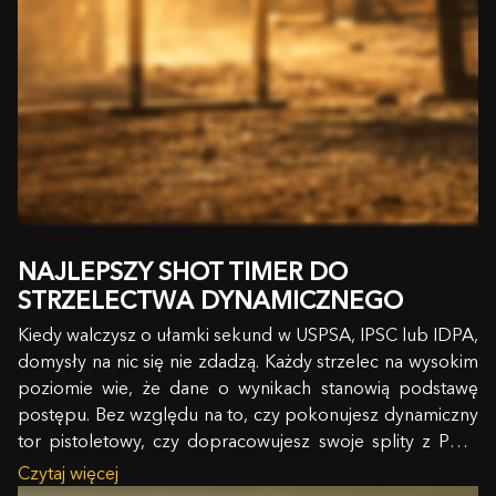
NAJLEPSZY SHOT TIMER DO
STRZELECTWA DYNAMICZNEGO
Kiedy walczysz o ułamki sekund w USPSA, IPSC lub IDPA,
domysły na nic się nie zdadzą. Każdy strzelec na wysokim
poziomie wie, że dane o wynikach stanowią podstawę
postępu. Bez względu na to, czy pokonujesz dynamiczny
tor pistoletowy, czy dopracowujesz swoje splity z PCC,
śledzenie dokładnych metryk jest tym, co…
Czytaj więcej