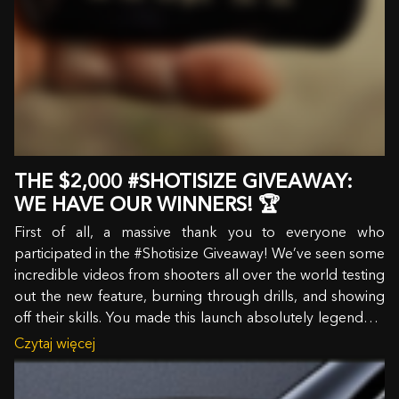
THE $2,000 #SHOTISIZE GIVEAWAY:
WE HAVE OUR WINNERS! 🏆
First of all, a massive thank you to everyone who
participated in the #Shotisize Giveaway! We’ve seen some
incredible videos from shooters all over the world testing
out the new feature, burning through drills, and showing
off their skills. You made this launch absolutely legendary.
But now, it’s time for…
Czytaj więcej