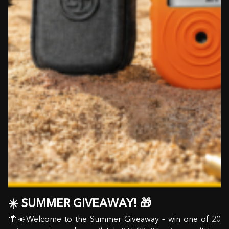
☀️ SUMMER GIVEAWAY! 🎁
🌴☀️Welcome to the Summer Giveaway – win one of 20