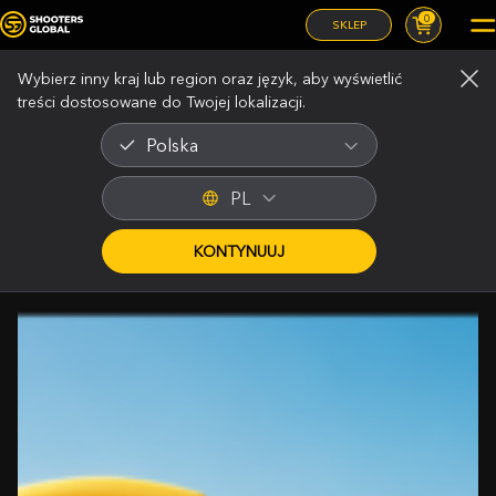
0
SKLEP
Wybierz inny kraj lub region oraz język, aby wyświetlić
treści dostosowane do Twojej lokalizacji.
Polska
Articles about Shot
PL
Timers and more …
KONTYNUUJ