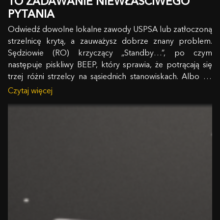
TO ZADAWANIE NIEWŁAŚCIWEGO
PYTANIA
Odwiedź dowolne lokalne zawody USPSA lub zatłoczoną
strzelnicę krytą, a zauważysz dobrze znany problem.
Sędziowie (RO) krzyczący „Standby…”, po czym
następuje piskliwy BEEP, który sprawia, że potrącają się
trzej różni strzelcy na sąsiednich stanowiskach. Albo co
gorsza: strzelec z wieloletnim stażem na strzelnicy stojący
Czytaj więcej
w bezruchu, ponieważ jego uszy, chronione…