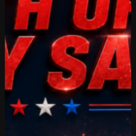
kontynuować?
podczas zamawiania SG Timer!
Dodaj SG Timer do koszyka i wybierz kolor litery w
TAK, ROZUMIEM
ANULUJ
koszyku.
OK