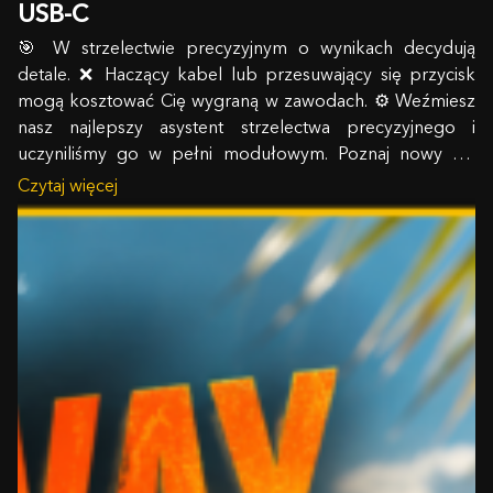
USB-C
🎯 W strzelectwie precyzyjnym o wynikach decydują
detale. ❌ Haczący kabel lub przesuwający się przycisk
mogą kosztować Cię wygraną w zawodach. ⚙️ Weźmiesz
nasz najlepszy asystent strzelectwa precyzyjnego i
uczyniliśmy go w pełni modułowym. Poznaj nowy SG
Pulse Pro – teraz zaktualizowany, aby idealnie współgrać z
Czytaj więcej
Twoim sztucerem. ⬇︎ Zobacz…