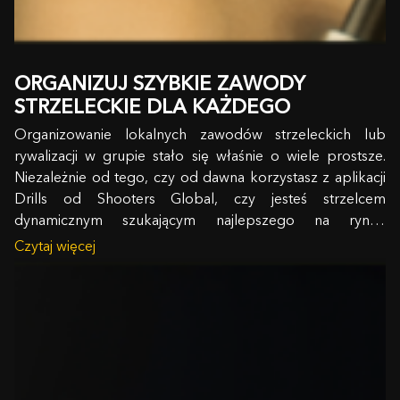
ORGANIZUJ SZYBKIE ZAWODY
STRZELECKIE DLA KAŻDEGO
Organizowanie lokalnych zawodów strzeleckich lub
rywalizacji w grupie stało się właśnie o wiele prostsze.
Niezależnie od tego, czy od dawna korzystasz z aplikacji
Drills od Shooters Global, czy jesteś strzelcem
dynamicznym szukającym najlepszego na rynku
oprogramowania do treningu strzeleckiego i śledzenia
Czytaj więcej
wyników zawodów, nasza najnowsza aktualizacja eliminuje
wszelkie utrudnienia na…