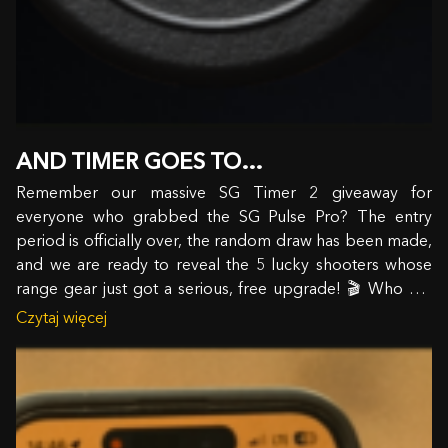
AND TIMER GOES TO…
Remember our massive SG Timer 2 giveaway for
everyone who grabbed the SG Pulse Pro? The entry
period is officially over, the random draw has been made,
and we are ready to reveal the 5 lucky shooters whose
range gear just got a serious, free upgrade! 🎬 Who are
the…
Czytaj więcej