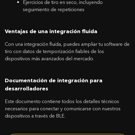
Ejercicios de tiro en seco, incluyendo
CONTÁCTANOS
seguimiento de repeticiones
Nombre
Ventajas de una integración fluida
¡El cupón ha sido activado!
Correo electrónico
Con una integración fluida, puedes ampliar tu software de
tiro con datos de temporización fiables de los
dispositivos más avanzados del mercado.
Aviso: Cambio de País a
33.20
$
0,00
$
Mensaje
¿Entiende estas condiciones y desea continuar?
¡Felicidades, recibirás una funda de silicona gratis al
Documentación de integración para
pedir un SG Timer!
SÍ, LO ENTIENDO
CANCELAR
desarrolladores
Añade un SG Timer al carrito y selecciona el color de la
funda desde allí.
Este documento contiene todos los detalles técnicos
ACEPTAR
necesarios para conectar y comunicarse con nuestros
dispositivos a través de BLE.