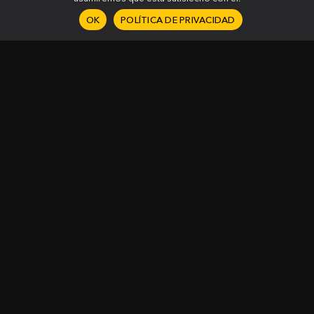
OK
POLÍTICA DE PRIVACIDAD
¿Tienes alguna pregunta?
CONTÁCTANOS
Aplicación Drills
Artículos