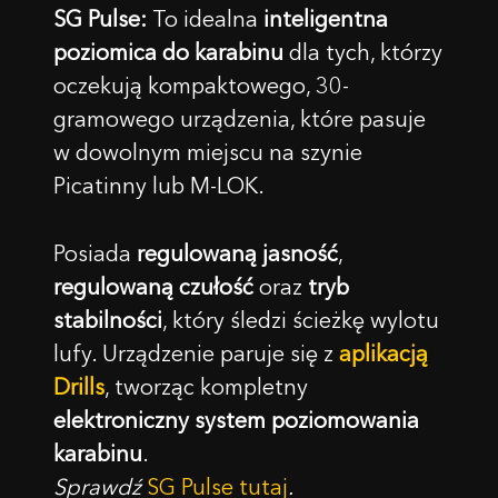
SG Pulse:
To idealna
inteligentna
SKONTAKTUJ SIĘ Z NAMI
poziomica do karabinu
dla tych, którzy
Imię
oczekują kompaktowego, 30-
gramowego urządzenia, które pasuje
w dowolnym miejscu na szynie
Kupon został aktywowany!
E-mail
Picatinny lub M-LOK.
Uwaga: Zmiana kraju na
18.44
$
0,00
$
Posiada
regulowaną jasność
,
Wiadomość
Czy rozumieją Państwo te warunki i chcą
regulowaną czułość
oraz
tryb
Gratulacje, otrzymasz darmową skrzynkę z Siliconem
kontynuować?
podczas zamawiania SG Timer!
stabilności
, który śledzi ścieżkę wylotu
Dodaj SG Timer do koszyka i wybierz kolor litery w
TAK, ROZUMIEM
ANULUJ
lufy. Urządzenie paruje się z
aplikacją
koszyku.
Drills
, tworząc kompletny
OK
elektroniczny system poziomowania
karabinu
.
Sprawdź
SG Pulse tutaj
.