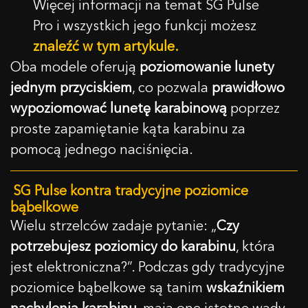
Więcej informacji na temat SG Pulse
Pro i wszystkich jego funkcji możesz
znaleźć w tym artykule.
Oba modele oferują
poziomowanie lunety
jednym przyciskiem
, co pozwala
prawidłowo
wypoziomować lunetę karabinową
poprzez
proste zapamiętanie kąta karabinu za
pomocą jednego naciśnięcia.
SG Pulse kontra tradycyjne poziomice
bąbelkowe
Wielu strzelców zadaje pytanie: „
Czy
potrzebujesz poziomicy do karabinu
, która
jest elektroniczna?”. Podczas gdy tradycyjne
poziomice bąbelkowe są tanim
wskaźnikiem
nachylenia karabinu
, mają one istotne wady.