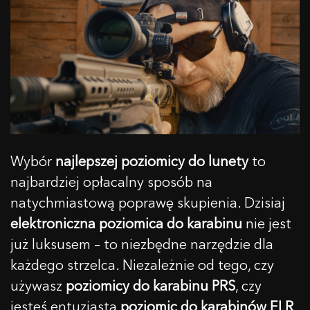
Wybór
najlepszej poziomicy do lunety
to
najbardziej opłacalny sposób na
natychmiastową poprawę skupienia. Dzisiaj
elektroniczna poziomica do karabinu
nie jest
już luksusem – to niezbędne narzędzie dla
każdego strzelca. Niezależnie od tego, czy
używasz
poziomicy do karabinu PRS
, czy
jesteś entuzjastą
poziomic do karabinów ELR
,