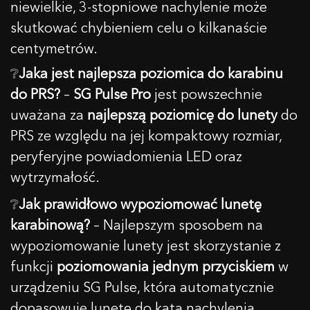
niewielkie, 3-stopniowe nachylenie może
skutkować chybieniem celu o kilkanaście
centymetrów.
❔
Jaka jest najlepsza poziomica do karabinu
do PRS?
–
SG Pulse
Pro
jest powszechnie
uważana za
najlepszą poziomicę do lunety
do
PRS ze względu na jej kompaktowy rozmiar,
peryferyjne powiadomienia LED oraz
wytrzymałość.
❔
Jak prawidłowo wypoziomować lunetę
karabinową?
– Najlepszym sposobem na
wypoziomowanie lunety jest skorzystanie z
funkcji
poziomowania jednym przyciskiem
w
urządzeniu SG Pulse, która automatycznie
dopasowuje lunetę do kąta nachylenia