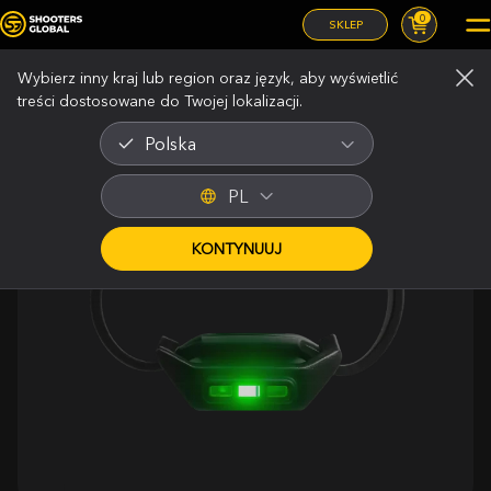
0
SKLEP
Wybierz inny kraj lub region oraz język, aby wyświetlić
treści dostosowane do Twojej lokalizacji.
Sklep
/
Dioda-LED-okularowa do SG Pulse Pro
Polska
PL
KONTYNUUJ