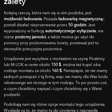
zalety
Kupon został aktywowany!
E-mail
Kolejną rzeczą, która nam się w nim podoba, jest
Uwaga: Zmiana kraju na
18.44
$
0,00
$
możliwość ładowania
. Posiada
ładowarkę magnetyczną
i
Wiadomość
Czy rozumieją Państwo te warunki i chcą
potrafi działać nieprzerwanie przez
50 godzin
. Jest
Gratulacje, otrzymasz darmową skrzynkę z Siliconem
kontynuować?
wyposażony w funkcję
automatycznego wyłączania
, ma
podczas zamawiania SG Timer!
różne
poziomy jasności
, a także można go użyć do
Dodaj SG Timer do koszyka i wybierz kolor litery w
TAK, ROZUMIEM
ANULUJ
pomocy przy poziomowaniu lunety, ponieważ jest to
koszyku.
niezwykle precyzyjna poziomica.
OK
Urządzenie jest wysyłane z montażem na szynę Picatinny
lub M-LOK w cenie około
150 $
, można też kupić oba
rodzaje montażu za około
160 $
. Pamiętajcie, że nie mamy
żadnych powiązań z tą firmą, więc nie mamy dla Was kodu
rabatowego ani niczego w tym rodzaju. To po prostu coś,
o czym chcieliśmy napisać i czym chcieliśmy się z Wami
podzielić.
Podobają nam się różne opcje montażu tego urządzenia.
Wygląda na to, że mamy tu do czynienia z naprawdę