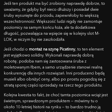
Jeśli ten produkt ma być zrobiony naprawdę dobrze, to
uważamy, że gdyby był nieco dłuższy i posiadał dwie
śruby wysunięte do przodu, zapewniłoby to większą
wszechstronność. Większość ludzi nigdy nie zamontuje
poziomicy na samym końcu łoża, ale ta dodatkowa
długość, pozwalająca na wpięcie się w kolejny slot M-
LOK, w niczym by nie zaszkodziła.
Jeśli chodzi o
montaż na szynę Picatinny
, to ten element
jest wyjątkowo solidny. Wykonali naprawdę dobrą
robotę; podoba nam się zastosowana śruba z
moletowanym łbem, a samo urządzenie stanowi realną
konkurencję dla innych rozwiązań. Inni producenci będą
musieli albo obniżyć ceny, albo po prostu pogodzą się z
utratą sporej części sprzedaży na rzecz tego produktu.
Kolejna kwestia to fakt, że choć tamta poziomica wciąż jest
świetnym, sprawdzonym produktem — mówimy tu o
około 10-letniej historii na rynku — to bardzo trudno ją