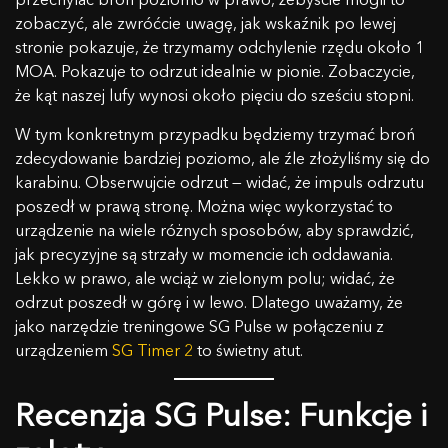
zobaczyć, ale zwróćcie uwagę, jak wskaźnik po lewej
stronie pokazuje, że trzymamy odchylenie rzędu około 1
MOA. Pokazuje to odrzut idealnie w pionie. Zobaczycie,
że kąt naszej lufy wynosi około pięciu do sześciu stopni.
W tym konkretnym przypadku będziemy trzymać broń
zdecydowanie bardziej poziomo, ale źle złożyliśmy się do
karabinu. Obserwujcie odrzut — widać, że impuls odrzutu
poszedł w prawą stronę. Można więc wykorzystać to
urządzenie na wiele różnych sposobów, aby sprawdzić,
jak precyzyjne są strzały w momencie ich oddawania.
Lekko w prawo, ale wciąż w zielonym polu; widać, że
odrzut poszedł w górę i w lewo. Dlatego uważamy, że
SKONTAKTUJ SIĘ Z NAMI
jako narzędzie treningowe SG Pulse w połączeniu z
urządzeniem
SG Timer 2
to świetny atut.
Imię
Recenzja SG Pulse: Funkcje i