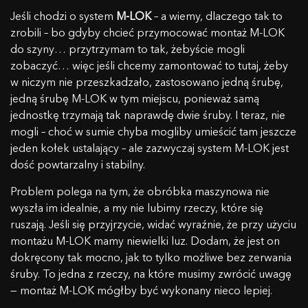
Jeśli chodzi o system
M-LOK
– a wiemy, dlaczego tak to
zrobili – bo gdyby chcieć przymocować montaż M-LOK
do szyny… przytrzymam to tak, żebyście mogli
zobaczyć… więc jeśli chcemy zamontować to tutaj, żeby
w niczym nie przeszkadzało, zastosowano jedną śrubę,
jedną śrubę M-LOK w tym miejscu, ponieważ samą
jednostkę trzymają tak naprawdę dwie śruby. I teraz, nie
mogli – choć w sumie chyba mogliby umieścić tam jeszcze
jeden kołek ustalający – ale zazwyczaj system M-LOK jest
dość powtarzalny i stabilny.
Problem polega na tym, że obróbka maszynowa nie
wyszła im idealnie, a my nie lubimy rzeczy, które się
ruszają. Jeśli się przyjrzycie, widać wyraźnie, że przy użyciu
montażu M-LOK mamy niewielki luz. Dodam, że jest on
dokręcony tak mocno, jak to tylko możliwe bez zerwania
śruby. To jedna z rzeczy, na które musimy zwrócić uwagę
— montaż M-LOK mógłby być wykonany nieco lepiej.