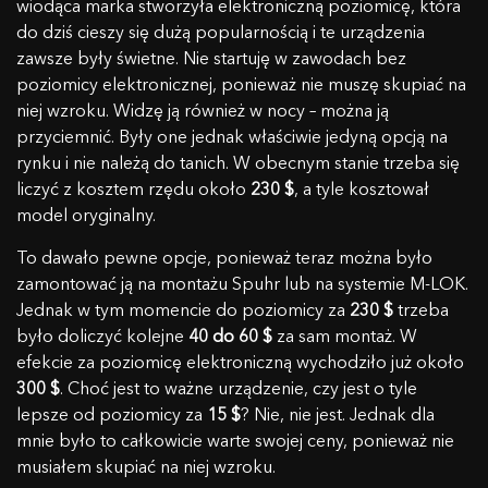
wiodąca marka stworzyła elektroniczną poziomicę, która
do dziś cieszy się dużą popularnością i te urządzenia
zawsze były świetne. Nie startuję w zawodach bez
poziomicy elektronicznej, ponieważ nie muszę skupiać na
niej wzroku. Widzę ją również w nocy – można ją
przyciemnić. Były one jednak właściwie jedyną opcją na
rynku i nie należą do tanich. W obecnym stanie trzeba się
liczyć z kosztem rzędu około
230 $
, a tyle kosztował
model oryginalny.
To dawało pewne opcje, ponieważ teraz można było
zamontować ją na montażu Spuhr lub na systemie M-LOK.
Jednak w tym momencie do poziomicy za
230 $
trzeba
było doliczyć kolejne
40 do 60 $
za sam montaż. W
efekcie za poziomicę elektroniczną wychodziło już około
300 $
. Choć jest to ważne urządzenie, czy jest o tyle
lepsze od poziomicy za
15 $
? Nie, nie jest. Jednak dla
mnie było to całkowicie warte swojej ceny, ponieważ nie
musiałem skupiać na niej wzroku.