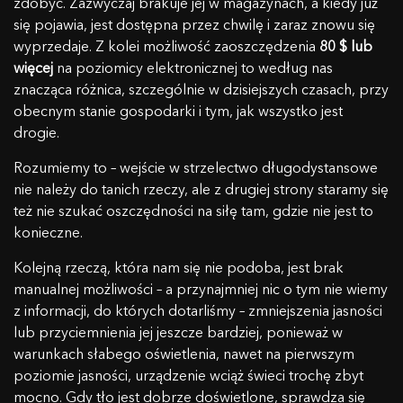
zdobyć. Zazwyczaj brakuje jej w magazynach, a kiedy już
się pojawia, jest dostępna przez chwilę i zaraz znowu się
wyprzedaje. Z kolei możliwość zaoszczędzenia
80 $ lub
więcej
na poziomicy elektronicznej to według nas
znacząca różnica, szczególnie w dzisiejszych czasach, przy
obecnym stanie gospodarki i tym, jak wszystko jest
drogie.
Rozumiemy to – wejście w strzelectwo długodystansowe
nie należy do tanich rzeczy, ale z drugiej strony staramy się
też nie szukać oszczędności na siłę tam, gdzie nie jest to
konieczne.
Kolejną rzeczą, która nam się nie podoba, jest brak
manualnej możliwości – a przynajmniej nic o tym nie wiemy
z informacji, do których dotarliśmy – zmniejszenia jasności
lub przyciemnienia jej jeszcze bardziej, ponieważ w
warunkach słabego oświetlenia, nawet na pierwszym
poziomie jasności, urządzenie wciąż świeci trochę zbyt
mocno. Gdy tło jest dobrze doświetlone, sprawdza się