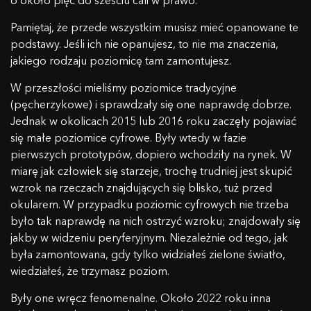
o około pięć do sześciu cali w prawo.
Pamiętaj, że przede wszystkim musisz mieć opanowane te
podstawy. Jeśli ich nie opanujesz, to nie ma znaczenia,
jakiego rodzaju poziomicę tam zamontujesz.
W przeszłości mieliśmy poziomice tradycyjne
(pęcherzykowe) i sprawdzały się one naprawdę dobrze.
Jednak w okolicach 2015 lub 2016 roku zaczęły pojawiać
się małe poziomice cyfrowe. Były wtedy w fazie
pierwszych prototypów, dopiero wchodziły na rynek. W
miarę jak człowiek się starzeje, trochę trudniej jest skupić
wzrok na rzeczach znajdujących się blisko, tuż przed
okularem. W przypadku poziomic cyfrowych nie trzeba
było tak naprawdę na nich ostrzyć wzroku; znajdowały się
jakby w widzeniu peryferyjnym. Niezależnie od tego, jak
była zamontowana, gdy tylko widziałeś zielone światło,
wiedziałeś, że trzymasz poziom.
Były one wręcz fenomenalne. Około 2022 roku inna