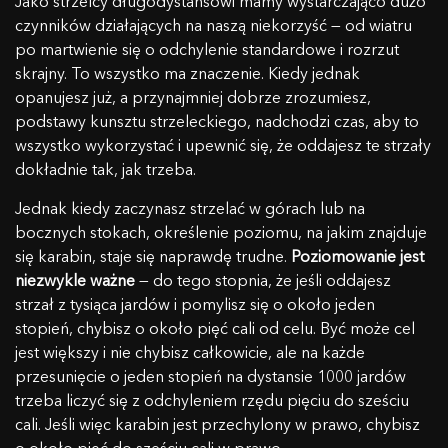
Jako strzelcy długodystansowi mamy wystarczająco dużo
czynników działających na naszą niekorzyść — od wiatru
po martwienie się o odchylenie standardowe i rozrzut
skrajny. To wszystko ma znaczenie. Kiedy jednak
opanujesz już, a przynajmniej dobrze zrozumiesz,
podstawy kunsztu strzeleckiego, nadchodzi czas, aby to
wszystko wykorzystać i upewnić się, że oddajesz te strzały
dokładnie tak, jak trzeba.
Jednak kiedy zaczynasz strzelać w górach lub na
bocznych stokach, określenie poziomu, na jakim znajduje
się karabin, staje się naprawdę trudne.
Poziomowanie jest
niezwykle ważne
— do tego stopnia, że jeśli oddajesz
strzał z tysiąca jardów i pomylisz się o około jeden
stopień, chybisz o około pięć cali od celu. Być może cel
jest większy i nie chybisz całkowicie, ale na każde
przesunięcie o jeden stopień na dystansie 1000 jardów
trzeba liczyć się z odchyleniem rzędu pięciu do sześciu
cali. Jeśli więc karabin jest przechylony w prawo, chybisz