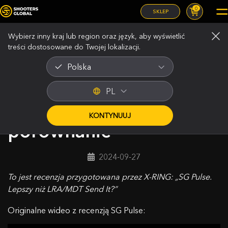
0
SKLEP
Wybierz inny kraj lub region oraz język, aby wyświetlić
treści dostosowane do Twojej lokalizacji.
Polska
SG Pulse Electronic
PL
Level: Recenzja i
KONTYNUUJ
porównanie
2024-09-27
To jest recenzja przygotowana przez X-RING: „SG Pulse.
Lepszy niż LRA/MDT Send It?”
Originalne wideo z recenzją SG Pulse: