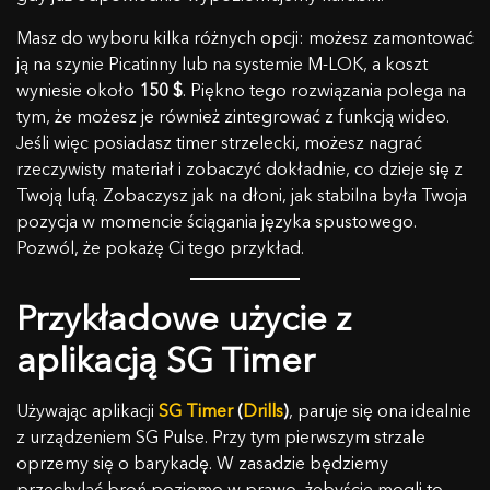
Masz do wyboru kilka różnych opcji: możesz zamontować
ją na szynie Picatinny lub na systemie M-LOK, a koszt
wyniesie około
150 $
. Piękno tego rozwiązania polega na
tym, że możesz je również zintegrować z funkcją wideo.
Jeśli więc posiadasz timer strzelecki, możesz nagrać
rzeczywisty materiał i zobaczyć dokładnie, co dzieje się z
Twoją lufą. Zobaczysz jak na dłoni, jak stabilna była Twoja
pozycja w momencie ściągania języka spustowego.
Pozwól, że pokażę Ci tego przykład.
Przykładowe użycie z
aplikacją SG Timer
Używając aplikacji
SG Timer
(
Drills
)
, paruje się ona idealnie
z urządzeniem SG Pulse. Przy tym pierwszym strzale
oprzemy się o barykadę. W zasadzie będziemy
przechylać broń poziomo w prawo, żebyście mogli to