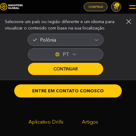
0
COMPRAR
Selecione um país ou região diferente e um idioma para
visualizar o conteúdo com base na sua localização.
Polônia
PT
ENTRE EM CONTATO
CONTINUAR
CONOSCO
Tem alguma dúvida?
Nome
ENTRE EM CONTATO CONOSCO
O cupom foi ativado!
E-mail
Aplicativo Drills
Artigos
Aviso: Mudança de País para
33.20
$
0,00
$