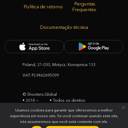
Compreende estas condições e deseja prosseguir?
Mensagem
Perguntas
Parabéns, irá receber uma capa em silicone gratuita
Política de retorno
Frequentes.
quando encomendar o seu Timer SG!
SIM, EU COMPREENDO
CANCELAR
Adicione um timer SG ao carrinho e selecione a cor da
capa no carrinho.
Documentação técnica
OK
Poland, 21-030, Motycz, Konopnica 133
VAT: PL9462695099
© Shooters.Global
• 2018 —
• Todos os direitos
2026
Reservados
Usamos cookies para garantir que oferecemos a melhor
experiência em nosso site. Se você continuar usando este site,
Termos de Utilização
nós assumiremos que você está contente com ele.
Política de privacidade