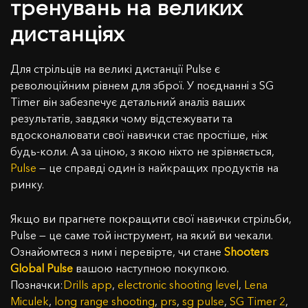
тренувань на великих
дистанціях
Для стрільців на великі дистанції Pulse є
революційним рівнем для зброї. У поєднанні з SG
Timer він забезпечує детальний аналіз ваших
результатів, завдяки чому відстежувати та
вдосконалювати свої навички стає простіше, ніж
будь-коли. А за ціною, з якою ніхто не зрівняється,
Pulse
— це справді один із найкращих продуктів на
ринку.
Якщо ви прагнете покращити свої навички стрільби,
Pulse — це саме той інструмент, на який ви чекали.
Ознайомтеся з ним і перевірте, чи стане
Shooters
Global
Pulse
вашою наступною покупкою.
Позначки:
Drills app
,
electronic shooting level
,
Lena
Miculek
,
long range shooting
,
prs
,
sg pulse
,
SG Timer 2
,