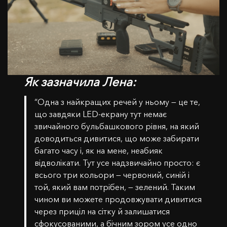
Як зазначила Лена:
“Одна з найкращих речей у ньому — це те,
що завдяки LED-екрану тут немає
звичайного бульбашкового рівня, на який
доводиться дивитися, що може забирати
багато часу і, як на мене, неабияк
відволікати. Тут усе надзвичайно просто: є
всього три кольори — червоний, синій і
той, який вам потрібен, — зелений. Таким
чином ви можете продовжувати дивитися
через приціл на сітку й залишатися
сфокусованими, а бічним зором усе одно