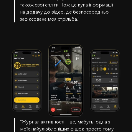
також свої спліти. Тож це купа інформації
на додачу до відео, де безпосередньо
зафіксована моя стрільба.”
“Журнал активності — це, мабуть, одна з
моїх найулюбленіших фішок просто тому,