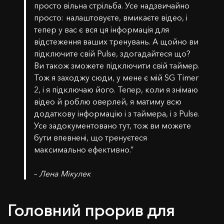
просто вільна стрільба. Усе надзвичайно
просто: налаштовуєте, вмикаєте відео, і
тепер у вас є вся ця інформація для
відстеження ваших тренувань. А щойно ви
підключите свій Pulse, здогадайтеся що?
Ви також зможете підключити свій таймер.
Тож я заходжу сюди, у мене є мій SG Timer
2, і я підключаю його. Тепер, коли я знімаю
відео й роблю оверлей, я матиму всю
додаткову інформацію і з таймера, і з Pulse.
Усе задокументовано тут, тож ви можете
бути впевнені, що тренуєтеся
максимально ефективно.”
–
Лена Мікулек
Головний прорив для