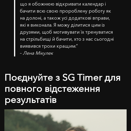
що я обожнюю відкривати календар і
бачити всю свою пророблену роботу як
на долоні, а також усі додаткові вправи,
які я виконала. Я можу ділитися цим із
друзями, щоб мотивувати їх тренуватися
на стрільбищі й бачити, хто з нас сьогодні
виявився трохи кращим.”
–
Лена Мікулек
Поєднуйте з SG Timer для
повного відстеження
результатів