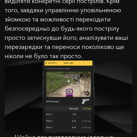
виділяти конкретні серії пострілів. Крім
того, завдяки управлінню уповільненою
Увага: Зміна країни на
24.59
$
0,00
$
Повідомлення
зйомкою та можливості переходити
Ви розумієте ці умови та хочете продовжити?
Вітаємо, ви отримаєте безкоштовний силіконовий
безпосередньо до будь-якого пострілу
чохол при замовленні SG таймера!
ТАК, Я РОЗУМІЮ
СКАСУВАТИ
Додайте SG Timer у кошик і виберіть колір чохла в
просто затиснувши його, аналізувати ваші
кошику.
перезарядки та переноси поколіково ще
ніколи не було так просто.
ОК