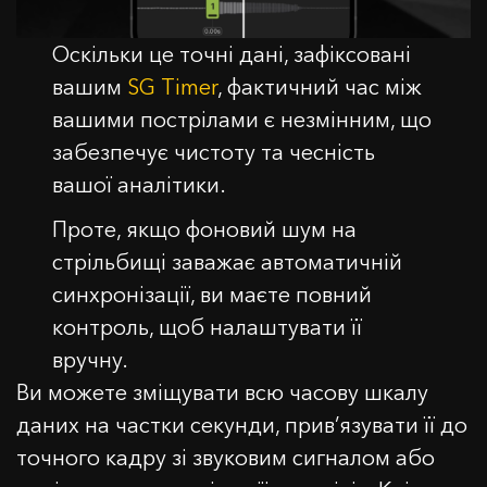
Оскільки це точні дані, зафіксовані
вашим
SG Timer
, фактичний час між
вашими пострілами є незмінним, що
забезпечує чистоту та чесність
вашої аналітики.
Проте, якщо фоновий шум на
стрільбищі заважає автоматичній
синхронізації, ви маєте повний
ЗВ'ЯЖІТЬСЯ З НАМИ
контроль, щоб налаштувати її
вручну.
Ім'я
Ви можете зміщувати всю часову шкалу
даних на частки секунди, прив’язувати її до
Купон активовано!
точного кадру зі звуковим сигналом або
Email