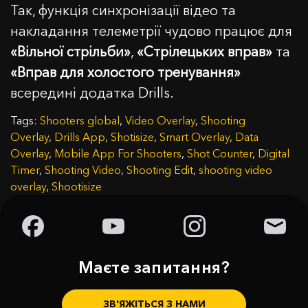
Так, функція синхронізації відео та
накладання телеметрії чудово працює для
«Вільної стрільби»
,
«Стрілецьких вправ»
та
«Вправ для холостого тренування»
всередині додатка Drills.
Tags:
Shooters global
,
Video Overlay
,
Shooting
Overlay
,
Drills App
,
Shotisize
,
Smart Overlay
,
Data
Overlay
,
Mobile App For Shooters
,
Shot Counter
,
Digital
Timer
,
Shooting Video
,
Shooting Edit
,
shooting video
overlay
,
Shootisize
Маєте запитання?
ЗВ'ЯЖІТЬСЯ З НАМИ