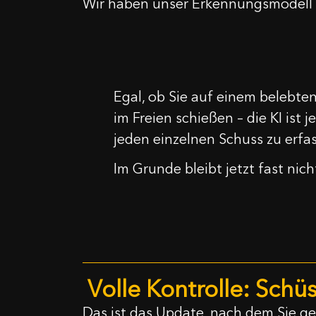
Wir haben unser Erkennungsmodell kom
K
Egal, ob Sie auf einem belebte
Nam
im Freien schießen – die KI ist j
jeden einzelnen Schuss zu erfa
E-Mai
Im Grunde bleibt jetzt fast ni
Nach
Haben Si
Herzl
Volle Kontrolle: Sch
Legen
Das ist das Update, nach dem Sie g