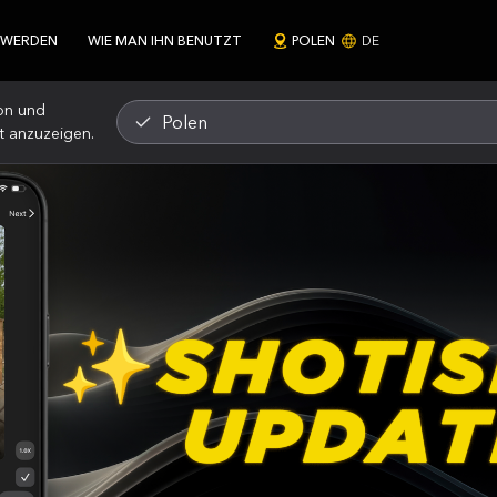
 WERDEN
WIE MAN IHN BENUTZT
POLEN
DE
on und
Polen
t anzuzeigen.