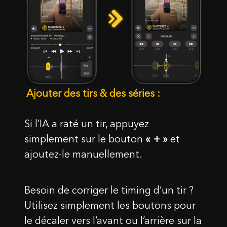
Nom
Votre bon a été activé !
Email
Notice: Changement de pays vers
Ajouter des tirs & des séries :
18.44
$
0,00
$
Message
Comprenez-vous ces conditions et souhaitez
Félicitations, vous recevrez un étui en silicone gratuit lors
continuer?
Si l’IA a raté un tir, appuyez
de la commande d'un SG Timer !
Ajouter un SG Timer à votre panier et sélectionner la
simplement sur le bouton
« + »
et
OUI, JE COMPRENDS
ANNULER
couleur de la coque directement dans le panier.
ajoutez-le manuellement.
OK
Besoin de corriger le timing d’un tir ?
Utilisez simplement les boutons pour
le décaler vers l’avant ou l’arrière sur la