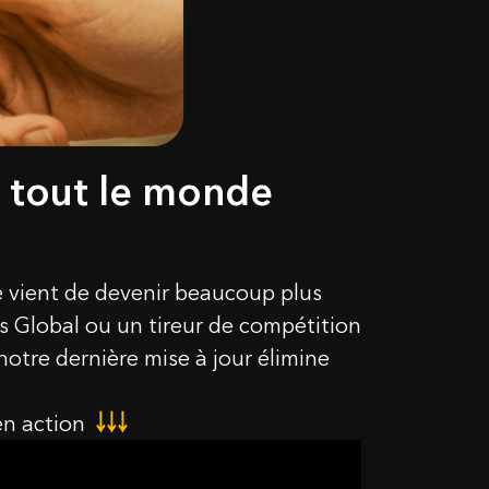
r tout le monde
e vient de devenir beaucoup plus
rs Global ou un tireur de compétition
notre dernière mise à jour élimine
 en action
￬￬￬