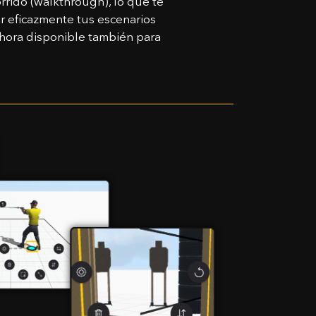
orrido (walkthrough), lo que te
imer!
ar eficazmente tus escenarios
allí.
hora disponible también para