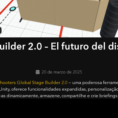
lder 2.0 – El futuro del d
20 de marzo de 2025
hooters Global Stage Builder 2.0
— uma poderosa ferramen
 Unity, oferece funcionalidades expandidas, personalização
ste-as dinamicamente, armazene, compartilhe e crie briefin