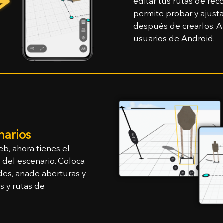
editar tus rutas de rec
icidades, recibirás una funda de silicona gratis al pedir un SG T
permite probar y ajust
SÍ, LO ENTIENDO
CANCELAR
e un SG Timer al carrito y selecciona el color de la funda desde 
después de crearlos. A
usuarios de Android.
ACEPTAR
narios
eb, ahora tienes el
n del escenario. Coloca
edes, añade aberturas y
s y rutas de