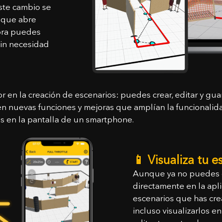
Este cambio se
, que abre
ora puedes
sin necesidad
ONTÁCTANOS
r en la creación de escenarios: puedes crear, editar y gu
 nuevas funciones y mejoras que amplían la funcionalida
bre
 en la pantalla de un smartphone.
📱 Visualiza tu 
eo electrónico
¡El cupón ha sido activado!
Aunque ya no puedes c
directamente en la apli
Aviso: Cambio de País a
escenarios que has cre
aje
33.20
$
0,00
$
incluso visualizarlos e
e estas condiciones y desea continuar?