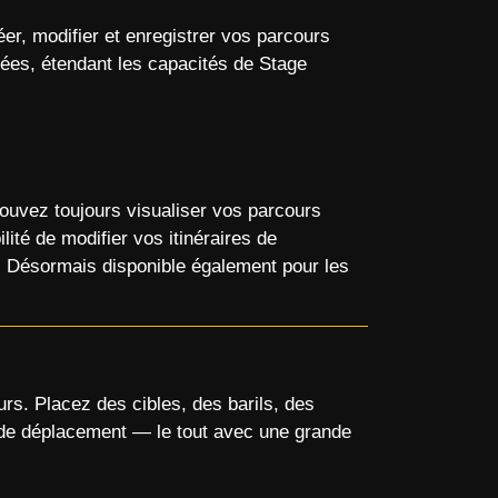
s
éer, modifier et enregistrer vos parcours
tées, étendant les capacités de Stage
mmande
coque
pouvez toujours visualiser vos parcours
ité de modifier vos itinéraires de
n. Désormais disponible également pour les
rs. Placez des cibles, des barils, des
es de déplacement — le tout avec une grande