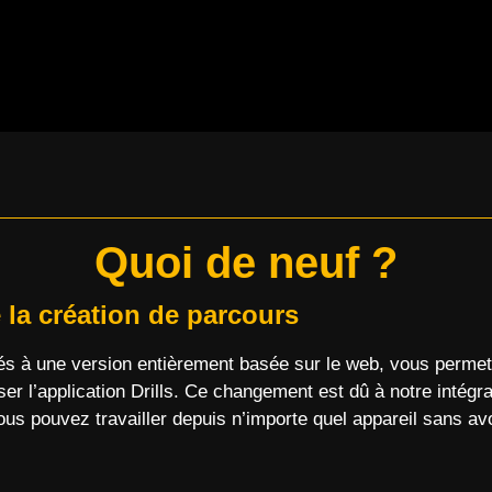
ONTACTEZ-NOUS
Quoi de neuf ?
la création de parcours
 à une version entièrement basée sur le web, vous permett
iliser l’application Drills. Ce changement est dû à notre intég
us pouvez travailler depuis n’importe quel appareil sans avo
l
Votre bon a été activé !