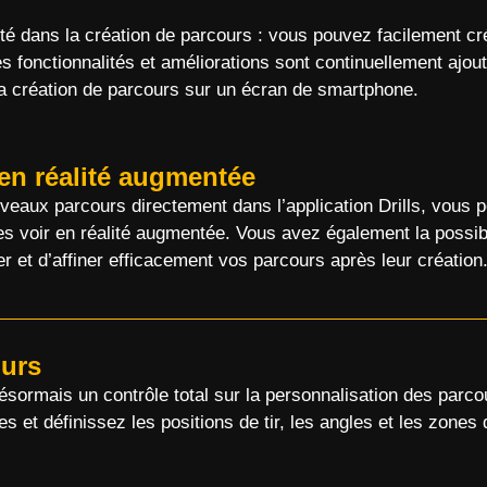
Notice: Changement de pays ver
age
18.44
$
0,00
$
lité dans la création de parcours : vous pouvez facilement cr
z-vous ces conditions et souhaitez continuer?
s fonctionnalités et améliorations sont continuellement ajou
itations, vous recevrez un étui en silicone gratuit lors de la co
 la création de parcours sur un écran de smartphone.
d'un SG Timer !
OUI, JE COMPRENDS
ANNULER
ter un SG Timer à votre panier et sélectionner la couleur de la 
directement dans le panier.
 en réalité augmentée
OK
veaux parcours directement dans l’application Drills, vous 
es voir en réalité augmentée. Vous avez également la possibil
r et d’affiner efficacement vos parcours après leur créatio
ours
sormais un contrôle total sur la personnalisation des parcou
s et définissez les positions de tir, les angles et les zon