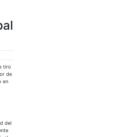
bal
 tiro
dor de
o en
d del
ente