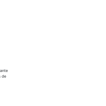
rante
s de