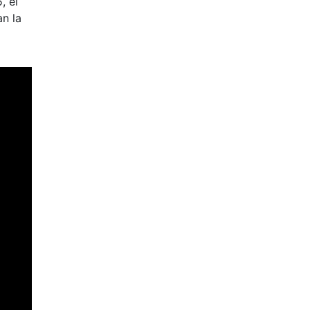
, el
an la