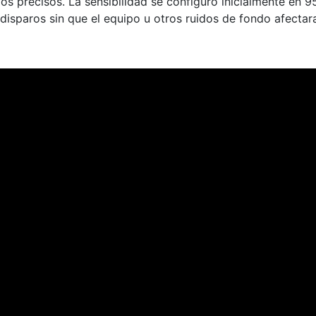
os precisos. La sensibilidad se configuró inicialmente en 95
 disparos sin que el equipo u otros ruidos de fondo afectar