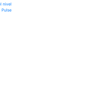
l nivel
G Pulse