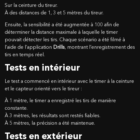
Sur la ceinture du tireur.
À des distances de 1, 3 et 5 mètres du tireur.
CONTACTEZ-NOUS
Ensuite, la sensibilité a été augmentée à 100 afin de
déterminer la distance maximale à laquelle le timer
Nom
pouvait détecter les tirs. Chaque scénario a été filmé à
l’aide de l’application
Drills
, montrant l’enregistrement des
tirs en temps réel.
Votre bon a été activé !
Email
Tests en intérieur
Notice: Changement de pays vers
Le test a commencé en intérieur avec le timer à la ceinture
18.44
$
0,00
$
Message
Comprenez-vous ces conditions et souhaitez
et le capteur orienté vers le tireur :
Félicitations, vous recevrez un étui en silicone gratuit lors
continuer?
À 1 mètre, le timer a enregistré les tirs de manière
de la commande d'un SG Timer !
Ajouter un SG Timer à votre panier et sélectionner la
constante.
OUI, JE COMPRENDS
ANNULER
couleur de la coque directement dans le panier.
À 3 mètres, les résultats sont restés fiables.
À 5 mètres, la précision a été maintenue.
OK
Tests en extérieur