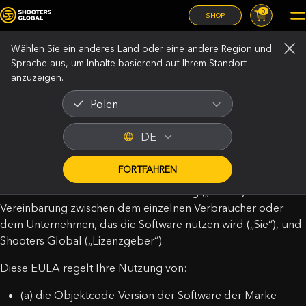
0
SHOP
Rechtliches Menü
Wählen Sie ein anderes Land oder eine andere Region und
Sprache aus, um Inhalte basierend auf Ihrem Standort
anzuzeigen.
Endbenutzer-
Polen
Lizenzvereinbarung (EULA)
DE
Zuletzt aktualisiert: 2. März 2026
FORTFAHREN
Diese Endbenutzer-Lizenzvereinbarung („EULA“) ist eine
Vereinbarung zwischen dem einzelnen Verbraucher oder
dem Unternehmen, das die Software nutzen wird („Sie“), und
Shooters Global („Lizenzgeber“).
Diese EULA regelt Ihre Nutzung von:
(a) die Objektcode-Version der Software der Marke