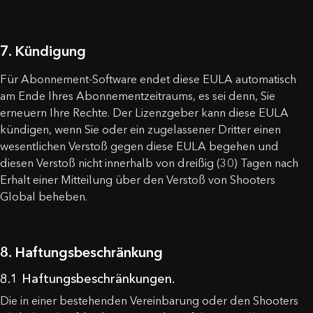
KONTAKTIEREN SIE UNS
7. Kündigung
Name
Für Abonnement-Software endet diese EULA automatisch
am Ende Ihres Abonnementzeitraums, es sei denn, Sie
erneuern Ihre Rechte. Der Lizenzgeber kann diese EULA
kündigen, wenn Sie oder ein zugelassener Dritter einen
Gutschein wurde aktiviert!
E-Mail
wesentlichen Verstoß gegen diese EULA begehen und
diesen Verstoß nicht innerhalb von dreißig (30) Tagen nach
Hinweis: Land Änderung auf
Erhalt einer Mitteilung über den Verstoß von Shooters
18.44
$
0,00
$
Nachricht
Haben Sie diese Bedingungen verstanden und
Global beheben.
Herzlichen Glückwunsch, Sie erhalten eine kostenlose
möchten fortfahren?
Silikonhülle bei der Bestellung eines SG Timers!
Legen Sie einen SG Timer in den Warenkorb und wählen
JA, ICH VERSTEHE
ABBRECHEN
8. Haftungsbeschränkung
Sie die Farbe des Gehäuses im Warenkorb aus.
8.1 Haftungsbeschränkungen.
OK
Die in einer bestehenden Vereinbarung oder den Shooters