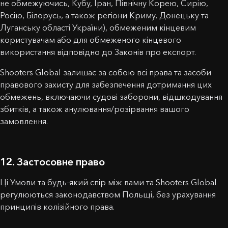
не обмежуючись, Кубу, Іран, Північну Корею, Сирію,
Росію, Білорусь, а також регіони Криму, Донецьку та
Луганську області України), обмеженим кінцевим
користувачам або для обмеженого кінцевого
використання відповідно до Законів про експорт.
Shooters Global залишає за собою всі права та засоби
правового захисту для забезпечення дотримання цих
обмежень, включаючи судові заборони, відшкодування
збитків, а також анулювання/розірвання вашого
замовлення.
12. Застосовне право
Ці Умови та будь-який спір між вами та Shooters Global
регулюються законодавством Польщі, без урахування
принципів колізійного права.