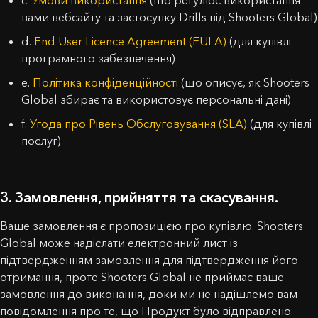
c.
Умови використання
(що регулює використання
вами вебсайту та застосунку Drills від Shooters Global)
d.
End User Licence Agreement (EULA)
(для купівлі
програмного забезпечення)
e.
Політика конфіденційності
(що описує, як Shooters
Global збирає та використовує персональні дані)
f.
Угода про Рівень Обслуговування (SLA)
(для купівлі
послуг)
3. Замовлення, прийняття та скасування.
Ваше замовлення є пропозицією про купівлю. Shooters
Global може надіслати електронний лист із
підтвердженням замовлення для підтвердження його
отримання, проте Shooters Global не приймає ваше
замовлення до виконання, доки ми не надішлемо вам
повідомлення про те, що Продукт було відправлено.