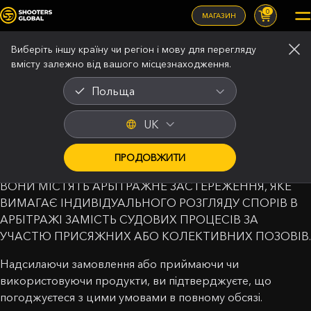
0
МАГАЗИН
Правова інформація
Виберіть іншу країну чи регіон і мову для перегляду
вмісту залежно від вашого місцезнаходження.
Польща
Умови продажу
UK
Останнє оновлення: 2 березня 2026 року
ПРОДОВЖИТИ
БУДЬ ЛАСКА, УВАЖНО ПРОЧИТАЙТЕ ЦІ УМОВИ!
ВОНИ МІСТЯТЬ АРБІТРАЖНЕ ЗАСТЕРЕЖЕННЯ, ЯКЕ
ВИМАГАЄ ІНДИВІДУАЛЬНОГО РОЗГЛЯДУ СПОРІВ В
АРБІТРАЖІ ЗАМІСТЬ СУДОВИХ ПРОЦЕСІВ ЗА
УЧАСТЮ ПРИСЯЖНИХ АБО КОЛЕКТИВНИХ ПОЗОВІВ.
Надсилаючи замовлення або приймаючи чи
використовуючи продукти, ви підтверджуєте, що
погоджуєтеся з цими умовами в повному обсязі.