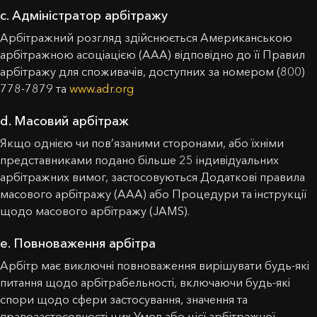
c. Адміністратор арбітражу
Арбітражний розгляд здійснюється Американською
арбітражною асоціацією (AAA) відповідно до її Правил
арбітражу для споживачів, доступних за номером (800)
778-7879 та
www.adr.org
d. Масовий арбітраж
Якщо однією чи пов’язаними сторонами, або їхніми
представниками подано більше 25 індивідуальних
арбітражних вимог, застосовуються Додаткові правила
масового арбітражу (AAA) або Процедури та інструкції
щодо масового арбітражу (JAMS).
e. Повноваження арбітра
Арбітр має виключні повноваження вирішувати будь-які
питання щодо арбітрабельності, включаючи будь-які
спори щодо сфери застосування, значення та
правозастосовності цих Умов або цієї арбітражної