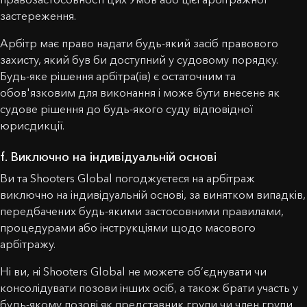
застереження.
Арбітр має право надати будь-який засіб правового
захисту, який був би доступний у судовому порядку.
Будь-яке рішення арбітра(ів) є остаточним та
обов'язковим для виконання і може бути внесене як
судове рішення до будь-якого суду відповідної
юрисдикції.
f. Виключно на індивідуальній основі
Ви та Shooters Global погоджуєтеся на арбітраж
виключно на індивідуальній основі, за винятком випадків,
передбачених будь-якими застосовними правилами,
процедурами або інструкціями щодо масового
арбітражу.
Ні ви, ні Shooters Global не можете об’єднувати чи
консолідувати позови інших осіб, а також брати участь у
будь-якому позові як представник групи чи член групи.