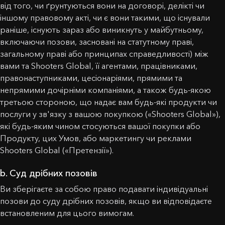
від того, чи ґрунтуються вони на договорі, делікті чи
іншому правовому акті, чи є вони такими, що існували
раніше, існують зараз або виникнуть у майбутньому,
включаючи позови, засновані на статутному праві,
загальному праві або принципах справедливості) між
вами та Shooters Global, її агентами, працівниками,
правонаступниками, цесіонаріями, прямими та
непрямими дочірніми компаніями, а також будь-якою
третьою стороною, що надає вам будь-які продукти чи
послуги у зв'язку з вашою покупкою («Shooters Global»),
які будь-яким чином стосуються вашої покупки або
Продукту, цих Умов, або маркетингу чи реклами
Shooters Global («Претензії»).
b. Суд дрібних позовів
Ви зберігаєте за собою право подавати індивідуальні
позови до суду дрібних позовів, якщо ви відповідаєте
встановленим для цього вимогам.