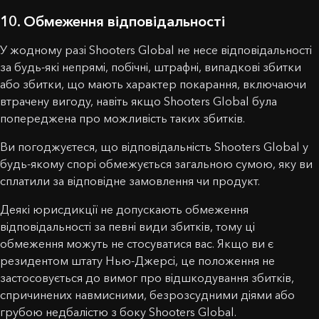
10. Обмеження відповідальності
У жодному разі Shooters Global не несе відповідальності
за будь-які непрямі, побічні, штрафні, випадкові збитки
або збитки, що мають характер покарання, включаючи
втрачену вигоду, навіть якщо Shooters Global була
попереджена про можливість таких збитків.
Ви погоджуєтеся, що відповідальність Shooters Global у
будь-якому спорі обмежується загальною сумою, яку ви
сплатили за відповідне замовлення чи продукт.
Деякі юрисдикції не допускають обмеження
відповідальності за певні види збитків, тому ці
обмеження можуть не стосуватися вас. Якщо ви є
резидентом штату Нью-Джерсі, це положення не
застосовується до вимог про відшкодування збитків,
спричинених навмисними, безрозсудними діями або
грубою недбалістю з боку Shooters Global.