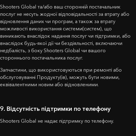
Shooters Global та/або ваш сторонній постачальник
послуг не несуть жодної відповідальності за втрату або
відновлення даних чи програм, а також за втрату
ЗВ'ЯЖІТЬСЯ З НАМИ
можливості використання системи(систем), що
виникають внаслідок надання послуг чи підтримки, або
Ім'я
внаслідок будь-якої дії чи бездіяльності, включаючи
недбалість, з боку Shooters Global чи вашого
стороннього постачальника послуг.
Купон активовано!
Email
Запчастини, що використовуються при ремонті або
обслуговуванні Продукту(ів), можуть бути новими,
еквівалентними новим або відновленими.
Увага: Зміна країни на
24.59
$
0,00
$
Повідомлення
Ви розумієте ці умови та хочете продовжити?
Вітаємо, ви отримаєте безкоштовний силіконовий
чохол при замовленні SG таймера!
9. Відсутність підтримки по телефону
ТАК, Я РОЗУМІЮ
СКАСУВАТИ
Додайте SG Timer у кошик і виберіть колір чохла в
кошику.
Shooters Global не надає підтримку по телефону.
ОК