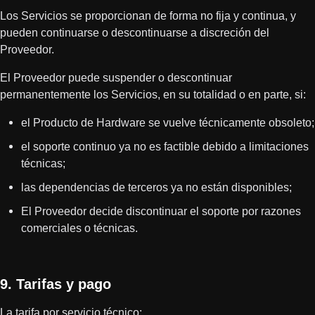
Los Servicios se proporcionan de forma no fija y continua, y
pueden continuarse o descontinuarse a discreción del
CONTÁCTANOS
Proveedor.
El Proveedor puede suspender o descontinuar
Nombre
permanentemente los Servicios, en su totalidad o en parte, si:
el Producto de Hardware se vuelve técnicamente obsoleto;
¡El cupón ha sido activado!
Correo electrónico
el soporte continuo ya no es factible debido a limitaciones
técnicas;
las dependencias de terceros ya no están disponibles;
Aviso: Cambio de País a
33.20
$
0,00
$
Mensaje
El Proveedor decide discontinuar el soporte por razones
¿Entiende estas condiciones y desea continuar?
¡Felicidades, recibirás una funda de silicona gratis al pedir
comerciales o técnicas.
un SG Timer!
SÍ, LO ENTIENDO
CANCELAR
Añade un SG Timer al carrito y selecciona el color de la
funda desde allí.
9. Tarifas y pago
ACEPTAR
La tarifa por servicio técnico: