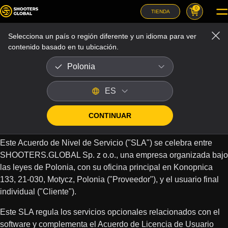
0
TIENDA
Menú legal
Selecciona un país o región diferente y un idioma para ver
contenido basado en tu ubicación.
Polonia
Acuerdo de Nivel de Servicio
(SLA)
ES
Última actualización: 2 de marzo de 2026
CONTINUAR
Este Acuerdo de Nivel de Servicio ("SLA") se celebra entre
SHOOTERS.GLOBAL Sp. z o.o., una empresa organizada bajo
las leyes de Polonia, con su oficina principal en Konopnica
133, 21-030, Motycz, Polonia ("Proveedor"), y el usuario final
individual ("Cliente").
Este SLA regula los servicios opcionales relacionados con el
software y complementa el Acuerdo de Licencia de Usuario