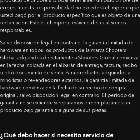
producto de Shooters Global será ininterrumpido o libre de
errores. nuestra responsabilidad no excederá el importe que
usted pagó por el producto específico que es objeto de una
reclamación. Este es el importe máximo del cual somos
responsables.
Salvo disposición legal en contrario, la garantía limitada de
hardware en todos los productos de la marca Shooters
Global adquiridos directamente a Shooters Global comienza
en la fecha indicada en el albarán de entrega, factura, recibo
u otro documento de venta. Para productos adquiridos a
CONTÁCTANOS
minoristas o revendedores externos, la garantía limitada de
hardware comienza en la fecha de su recibo de compra
Nombre
original, salvo disposición legal en contrario. El período de
garantía no se extiende si reparamos o reemplazamos un
producto bajo garantía o alguna de sus piezas.
¡El cupón ha sido activado!
Correo electrónico
¿Qué debo hacer si necesito servicio de
Aviso: Cambio de País a