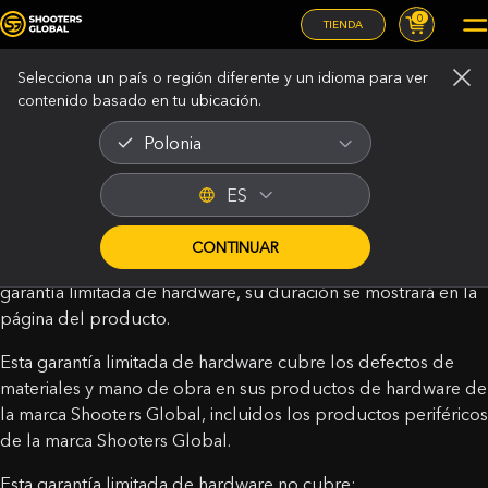
0
TIENDA
Menú legal
Selecciona un país o región diferente y un idioma para ver
contenido basado en tu ubicación.
Polonia
Garantía
ES
Última actualización: 2 de marzo de 2026
CONTINUAR
Si un producto Shooters Global está cubierto por una
garantía limitada de hardware, su duración se mostrará en la
página del producto.
Esta garantía limitada de hardware cubre los defectos de
materiales y mano de obra en sus productos de hardware de
la marca Shooters Global, incluidos los productos periféricos
de la marca Shooters Global.
Esta garantía limitada de hardware no cubre: