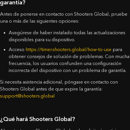
33.20
$
0,00
$
garantía?
Mensaje
¿Entiende estas condiciones y desea continuar?
¡Felicidades, recibirás una funda de silicona gratis al
Antes de ponerse en contacto con Shooters Global, pruebe
pedir un SG Timer!
una o más de las siguientes opciones:
SÍ, LO ENTIENDO
CANCELAR
Añade un SG Timer al carrito y selecciona el color de la
funda desde allí.
Asegúrese de haber instalado todas las actualizaciones
disponibles para su dispositivo.
ACEPTAR
Acceso
https://timer.shooters.global/how-to-use
para
obtener consejos de solución de problemas. Con mucha
frecuencia, los usuarios confunden una configuración
incorrecta del dispositivo con un problema de garantía.
Si necesita asistencia adicional, póngase en contacto con
Shooters Global antes de que expire la garantía:
support@shooters.global
¿Qué hará Shooters Global?