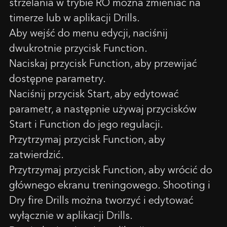
strzelania w trybie RO można zmieniać na
timerze lub w aplikacji Drills.
Kupon został aktywowany!
E-mail
Aby wejść do menu edycji, naciśnij
dwukrotnie przycisk Function.
Uwaga: Zmiana kraju na
18.44
$
0,00
$
Naciskaj przycisk Function, aby przewijać
Wiadomość
Czy rozumieją Państwo te warunki i chcą
dostępne parametry.
Gratulacje, otrzymasz darmową skrzynkę z Siliconem
kontynuować?
podczas zamawiania SG Timer!
Naciśnij przycisk Start, aby edytować
Dodaj SG Timer do koszyka i wybierz kolor litery w
TAK, ROZUMIEM
ANULUJ
parametr, a następnie używaj przycisków
koszyku.
Start i Function do jego regulacji.
OK
Przytrzymaj przycisk Function, aby
zatwierdzić.
Przytrzymaj przycisk Function, aby wrócić do
głównego ekranu treningowego. Shooting i
Dry fire Drills można tworzyć i edytować
wyłącznie w aplikacji Drills.