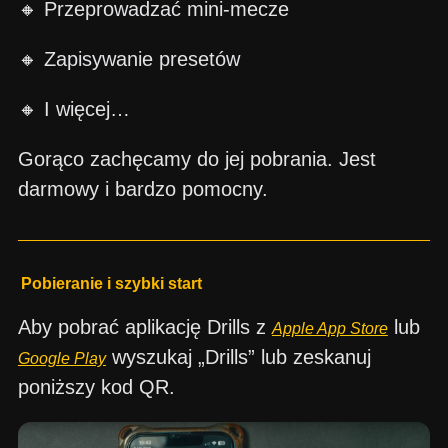
🔸 Przeprowadzać mini-mecze
SKONTAKTUJ SIĘ Z NAMI
🔸 Zapisywanie presetów
Imię
🔸 I więcej…
Gorąco zachęcamy do jej pobrania. Jest
Kupon został aktywowany!
E-mail
darmowy i bardzo pomocny.
Uwaga: Zmiana kraju na
18.44
$
0,00
$
Wiadomość
Czy rozumieją Państwo te warunki i chcą
Gratulacje, otrzymasz darmową skrzynkę z Siliconem
Pobieranie i szybki start
kontynuować?
podczas zamawiania SG Timer!
Dodaj SG Timer do koszyka i wybierz kolor litery w
Aby pobrać aplikację Drills z
lub
Apple App Store
TAK, ROZUMIEM
ANULUJ
koszyku.
wyszukaj „Drills” lub zeskanuj
Google Play
OK
poniższy kod QR.