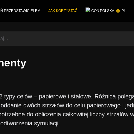
Ń PRZEDSTAWICIELEM
JAK KORZYSTAĆ
POLSKA
PL
menty
 2 typy celów – papierowe i stalowe. Różnica poleg
 oddanie dwóch strzałów do celu papierowego i je
potrzebne do obliczenia całkowitej liczby strzałów
 odtworzenia symulacji.