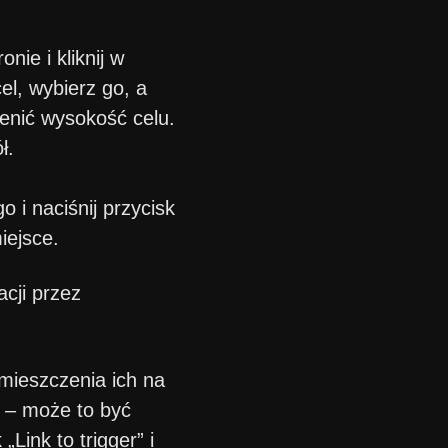
nie i kliknij w
el, wybierz go, a
ienić wysokość celu.
ł.
 i naciśnij przycisk
iejsce.
acji przez
umieszczenia ich na
y – może to być
„Link to trigger” i