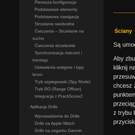
S
Pierwsza konfiguracja
Podstawowe elementy
Podstawowa nawigacja
Imię
Strzelanie swobodne
Ściany
Ćwiczenia – Strzelanie na
sucho
Są umocn
Ćwiczenia strzeleckie
E-mai
Synchronizacja ćwiczeń i
Aby zbu
treningu
kliknij 
Ustawienia wstępne i typy
Wiad
broni
przesuwa
Czy rozu
Tryb szpiegowski (Spy Mode)
chcesz 
Gratu
Tryb RO (Range Officer)
punktem
Integracja z PractiScore2
przecią
Aplikacja Drills
z trybu 
Wprowadzenie do Drills
przycis
Drills na Apple Watch
Drills na zegarku Garmin