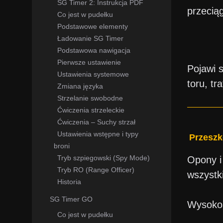
SG Timer 2: Instrukcja PDF
przecią
Co jest w pudełku
Podstawowe elementy
Ładowanie SG Timer
Podstawowa nawigacja
Pierwsze ustawienie
Pojawi 
Ustawienia systemowe
toru, t
Zmiana języka
Strzelanie swobodne
Ćwiczenia strzeleckie
Ćwiczenia – Suchy strzał
Ustawienia wstępne i typy
Przesz
broni
Tryb szpiegowski (Spy Mode)
Opony i
Tryb RO (Range Officer)
wszystki
Historia
SG Timer GO
Wysokoś
Co jest w pudełku