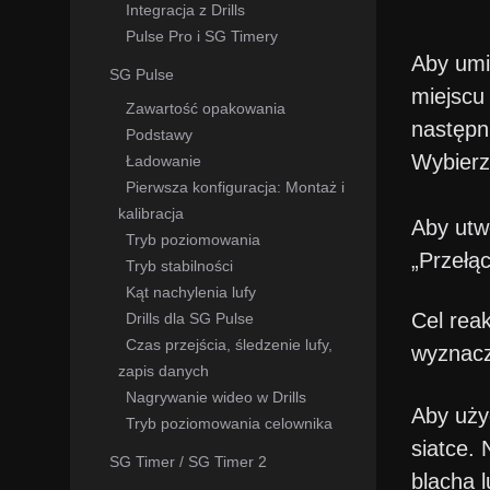
Integracja z Drills
Pulse Pro i SG Timery
Aby umie
SG Pulse
miejscu 
Zawartość opakowania
następn
Podstawy
Wybierz 
Ładowanie
Pierwsza konfiguracja: Montaż i
kalibracja
Aby utwo
Tryb poziomowania
„Przełą
Tryb stabilności
Kąt nachylenia lufy
Cel reak
Drills dla SG Pulse
Czas przejścia, śledzenie lufy,
wyznacz
zapis danych
Nagrywanie wideo w Drills
Aby uży
Tryb poziomowania celownika
siatce.
SG Timer / SG Timer 2
blacha l