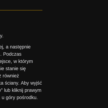
y.
j, a następnie
ę. Podczas
iejsce, w którym
e stanie się
wiania
z również
a ściany. Aby wyjść
” lub kliknij prawym
X u góry pośrodku.