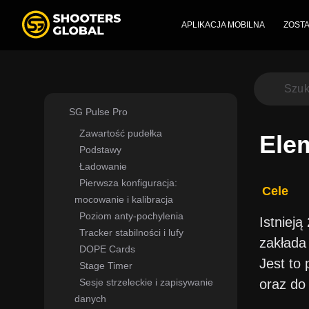
APLIKACJA MOBILNA
ZOSTA
SG Pulse Pro
Zawartość pudełka
Ele
Podstawy
Ładowanie
Pierwsza konfiguracja:
Cele
mocowanie i kalibracja
Poziom anty‑pochylenia
Istnieją
Tracker stabilności i lufy
zakłada
DOPE Cards
Jest to 
Stage Timer
Sesje strzeleckie i zapisywanie
oraz do
danych