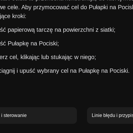
we cele. Aby przymocować cel do Pułapki na Pocis
ące kroki:
ść papierową tarczę na powierzchni z siatki;
ść Pułapkę na Pociski;
rz cel, klikając lub stukając w niego;
iągnij i upuść wybrany cel na Pułapkę na Pociski.
s i sterowanie
Linie błędu i przyp