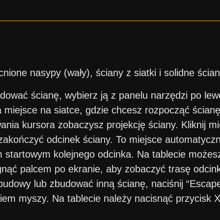
KONTAKTUJ SIĘ Z NAMI
ione nasypy (wały), ściany z siatki i solidne ścian
l
Kupon został aktywowany!
dować ścianę, wybierz ją z panelu narzędzi po lewe
na miejsce na siatce, gdzie chcesz rozpocząć ścian
Uwaga: Zmiana kraju na
omość
18.44
$
0,00
$
nia kursora zobaczysz projekcję ściany. Kliknij m
mieją Państwo te warunki i chcą kontynuować?
zakończyć odcinek ściany. To miejsce automatyczni
lacje, otrzymasz darmową skrzynkę z Siliconem podczas zama
SG Timer!
 startowym kolejnego odcinka. Na tablecie możes
TAK, ROZUMIEM
ANULUJ
Dodaj SG Timer do koszyka i wybierz kolor litery w koszyku.
gnąć palcem po ekranie, aby zobaczyć trasę odcink
budowy lub zbudować inną ścianę, naciśnij “Escape
OK
kiem myszy. Na tablecie należy nacisnąć przycisk 