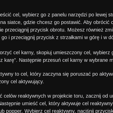
ścić cel, wybierz go z panelu narzędzi po lewej stro
na siatce, gdzie chcesz go postawić. Aby obrócić c
ie przeciągnij przycisk obrotu. Możesz również zm
go i przeciągnij przycisk z strzałkami w górę i w dó
rzyć cel karny, skopiuj umieszczony cel, wybierz go
cz karę”. Następnie przesuń cel karny w wybrane m
tywny to cel, który zaczyna się poruszać po aktyw
ony cel aktywujący.
ć celów reaktywnych w projekcie toru, zacznij od 
 Następnie umieść cel, który aktywuje cel reaktywn
ub popper. Wybierz cel reaktywny, naciśnij przycisk 