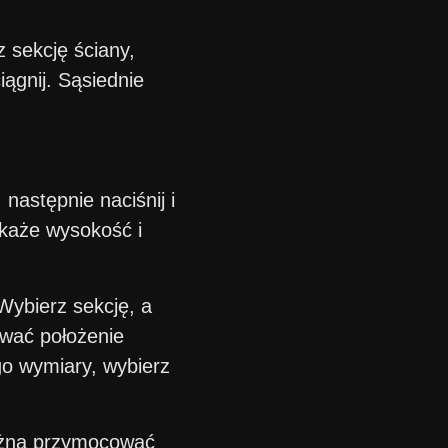
 sekcję ściany,
iągnij. Sąsiednie
następnie naciśnij i
pokaże wysokość i
Wybierz sekcję, a
ować położenie
ego wymiary, wybierz
można przymocować