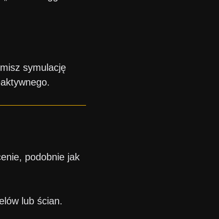
omisz symulację
reaktywnego.
enie, podobnie jak
lów lub ścian.