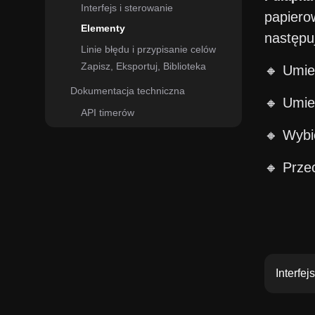
Interfejs i sterowanie
papiero
Elementy
następuj
Linie błędu i przypisanie celów
Zapisz, Eksportuj, Biblioteka
🔸 Umie
Dokumentacja techniczna
🔸 Umie
API timerów
🔸 Wybie
🔸 Przec
Interfej