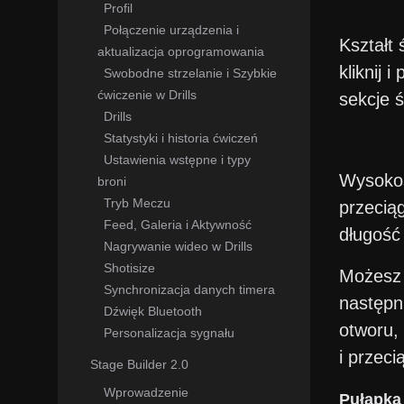
Profil
Połączenie urządzenia i
Kształt
aktualizacja oprogramowania
kliknij 
Swobodne strzelanie i Szybkie
ćwiczenie w Drills
sekcje ś
Drills
Statystyki i historia ćwiczeń
Ustawienia wstępne i typy
Wysokoś
broni
Tryb Meczu
przeciąg
Feed, Galeria i Aktywność
długość 
Nagrywanie wideo w Drills
Shotisize
Możesz 
Synchronizacja danych timera
następn
Dźwięk Bluetooth
otworu, 
Personalizacja sygnału
i przeci
Stage Builder 2.0
Wprowadzenie
Pułapka