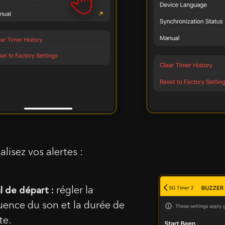
lisez vos alertes :
ONTACTEZ-NOUS
régler la
l de départ :
uence du son et la durée de
rte.