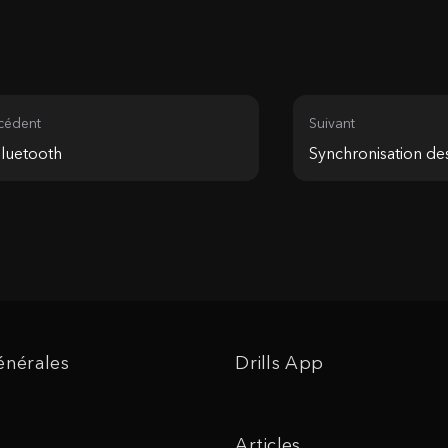
cédent
Suivant
luetooth
Synchronisation de
énérales
Drills App
Articles