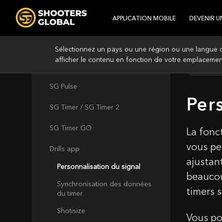
APPLICATION MOBILE
DEVENIR U
Sélectionnez un pays ou une région ou une langue d
afficher le contenu en fonction de votre emplacemen
SG Pulse Pro
SG Pulse
Per
SG Timer / SG Timer 2
SG Timer GO
La fonc
vous pe
Drills app
ajustan
Personnalisation du signal
beaucou
Synchronisation des données
timers s
du timer
Shotisize
Vous po