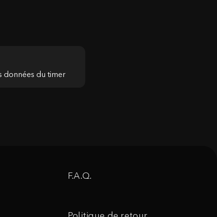
s données du timer
F.A.Q.
Politique de retour