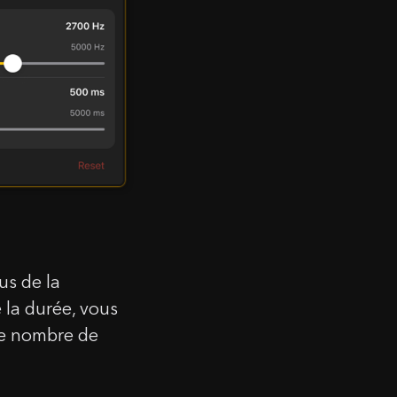
s
mmande
 coque
us de la
 la durée, vous
le nombre de