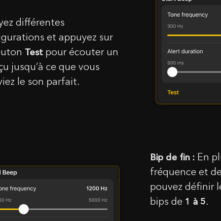
yez différentes
Votre bon a été activé !
l
igurations et appuyez sur
outon
pour écouter un
Test
Notice: Changement de pays ver
18.44
$
0,00
$
çu jusqu’à ce que vous
sage
iez le son parfait.
z-vous ces conditions et souhaitez continuer?
itations, vous recevrez un étui en silicone gratuit lors de la co
d'un SG Timer !
OUI, JE COMPRENDS
ANNULER
er un SG Timer à votre panier et sélectionner la couleur de la
directement dans le panier.
OK
En pl
Bip de fin :
fréquence et de
pouvez définir 
bips de
.
1 à 5