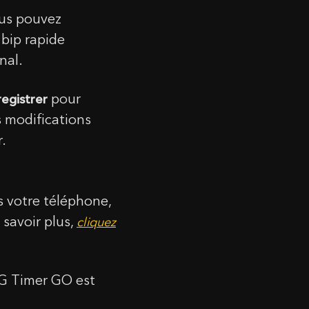
ous pouvez
e bip rapide
nal.
pour
egistrer
s modifications
.
s votre téléphone,
 savoir plus,
cliquez
 SG Timer GO est