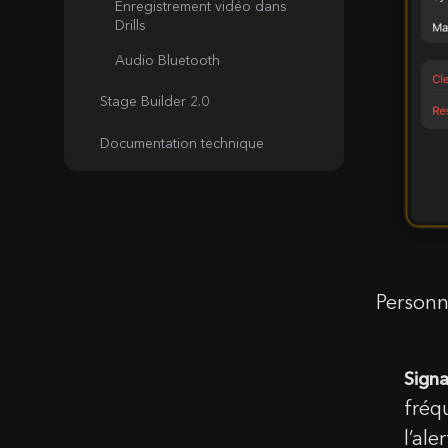
Enregistrement vidéo dans
Drills
Audio Bluetooth
Stage Builder 2.0
Documentation technique
Personna
C
Signa
fréq
Nom
l’ale