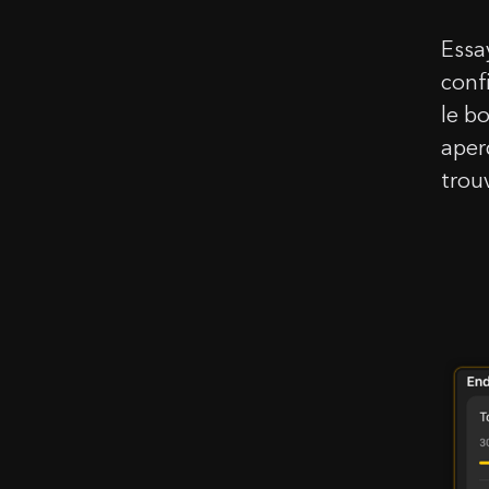
Essa
Emai
conf
le b
aper
Mes
trouv
Comprene
Félic
Ajout